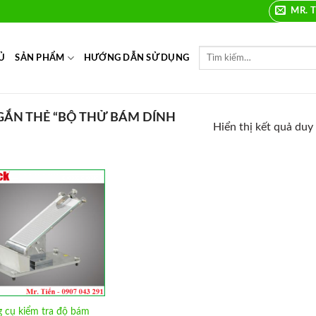
MR. T
Ủ
SẢN PHẨM
HƯỚNG DẪN SỬ DỤNG
ẮN THẺ “BỘ THỬ BÁM DÍNH
Hiển thị kết quả duy
Add to
Wishlist
 cụ kiểm tra độ bám