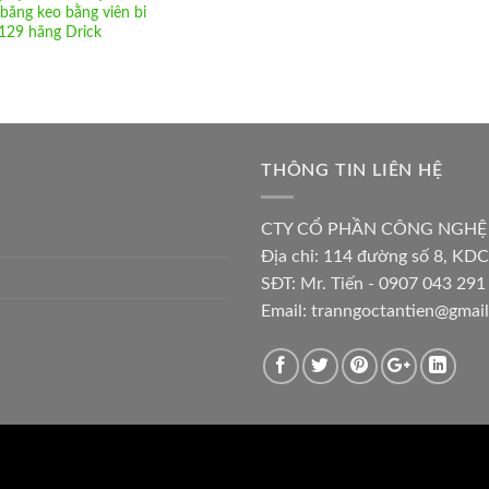
 băng keo bằng viên bi
29 hãng Drick
THÔNG TIN LIÊN HỆ
CTY CỔ PHẦN CÔNG NGHỆ
Địa chỉ:
114 đường số 8, KDC
SĐT: Mr. Tiến - 0907 043 291 
Email:
tranngoctantien@gmai