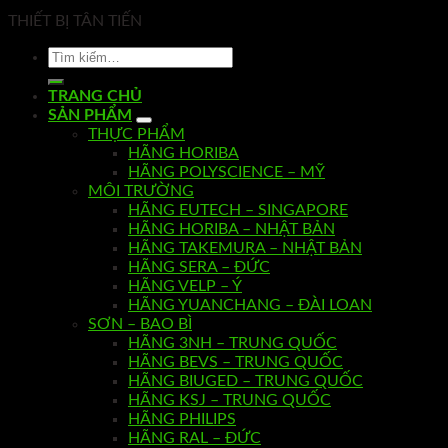
THIẾT BỊ TÂN TIẾN
TRANG CHỦ
SẢN PHẨM
THỰC PHẨM
HÃNG HORIBA
HÃNG POLYSCIENCE – MỸ
MÔI TRƯỜNG
HÃNG EUTECH – SINGAPORE
HÃNG HORIBA – NHẬT BẢN
HÃNG TAKEMURA – NHẬT BẢN
HÃNG SERA – ĐỨC
HÃNG VELP – Ý
HÃNG YUANCHANG – ĐÀI LOAN
SƠN – BAO BÌ
HÃNG 3NH – TRUNG QUỐC
HÃNG BEVS – TRUNG QUỐC
HÃNG BIUGED – TRUNG QUỐC
HÃNG KSJ – TRUNG QUỐC
HÃNG PHILIPS
HÃNG RAL – ĐỨC