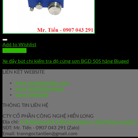
Chưa có sản phẩm trong giỏ hàng.
Add to Wishlist
Xem nhanh
Xe đẩy bút chì kiểm tra độ cứng sơn BGD 505 hãng Biuged
LIÊN KẾT WEBSITE
www.maydotantien.com
www.thietbithinghiem
www.thietbilab
THÔNG TIN LIÊN HỆ
CTY CỔ PHẦN CÔNG NGHỆ HIỂN LONG
Địa chỉ:
114 đường số 8, KDC Ven Sông, P. Tân Phong, Quận 
SĐT: Mr. Tiến - 0907 043 291 (Zalo)
Email:
tranngoctantien@gmail.com