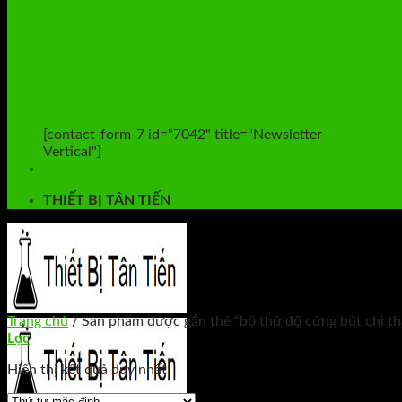
[contact-form-7 id="7042" title="Newsletter
Vertical"]
THIẾT BỊ TÂN TIẾN
Trang chủ
/
Sản phẩm được gắn thẻ “bộ thử độ cứng bút chì th
Lọc
Hiển thị kết quả duy nhất