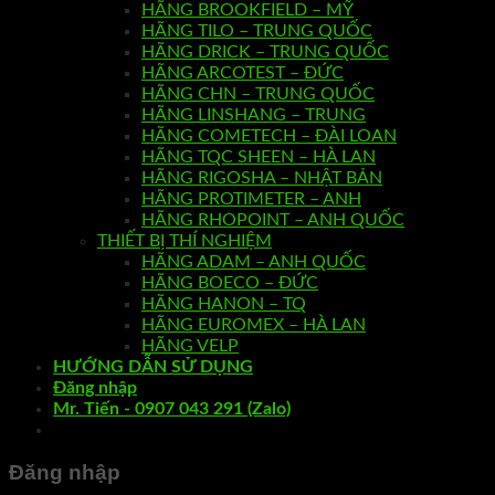
HÃNG BROOKFIELD – MỸ
HÃNG TILO – TRUNG QUỐC
HÃNG DRICK – TRUNG QUỐC
HÃNG ARCOTEST – ĐỨC
HÃNG CHN – TRUNG QUỐC
HÃNG LINSHANG – TRUNG
HÃNG COMETECH – ĐÀI LOAN
HÃNG TQC SHEEN – HÀ LAN
HÃNG RIGOSHA – NHẬT BẢN
HÃNG PROTIMETER – ANH
HÃNG RHOPOINT – ANH QUỐC
THIẾT BỊ THÍ NGHIỆM
HÃNG ADAM – ANH QUỐC
HÃNG BOECO – ĐỨC
HÃNG HANON – TQ
HÃNG EUROMEX – HÀ LAN
HÃNG VELP
HƯỚNG DẪN SỬ DỤNG
Đăng nhập
Mr. Tiến - 0907 043 291 (Zalo)
Đăng nhập