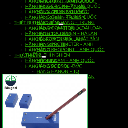
HÃNG TILO – TRUNG QUỐC
HÃNG RHOPOINT - ANH QUỐC
HÃNG DRICK – TRUNG QUỐC
HÃNG RIGOSHA - NHẬT BẢN
HÃNG ARCOTEST – ĐỨC
HÃNG TILO - TRUNG QUỐC
HÃNG CHN – TRUNG QUỐC
HÃNG TQC SHEEN - HÀ LAN
HÃNG LINSHANG – TRUNG
THIẾT BỊ THÍ NGHIỆM
HÃNG COMETECH – ĐÀI LOAN
HÃNG ADAM - ANH QUỐC
HÃNG TQC SHEEN – HÀ LAN
HÃNG BOECO - ĐỨC
HÃNG RIGOSHA – NHẬT BẢN
HÃNG EUROMEX - HÀ LAN
HÃNG PROTIMETER – ANH
HÃNG HANON - TQ
HÃNG RHOPOINT – ANH QUỐC
HÃNG VELP
THIẾT BỊ THÍ NGHIỆM
THỰC PHẨM
HÃNG ADAM – ANH QUỐC
HÃNG HORIBA
HÃNG BOECO – ĐỨC
HÃNG POLYSCIENCE - MỸ
HÃNG HANON – TQ
HÃNG EUROMEX – HÀ LAN
HÃNG VELP
HƯỚNG DẪN SỬ DỤNG
0
Giỏ hàng