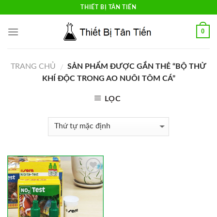
Skip
THIẾT BỊ TÂN TIẾN
to
content
0
TRANG CHỦ
SẢN PHẨM ĐƯỢC GẮN THẺ “BỘ THỬ
/
KHÍ ĐỘC TRONG AO NUÔI TÔM CÁ”
LỌC
Add to
Wishlist