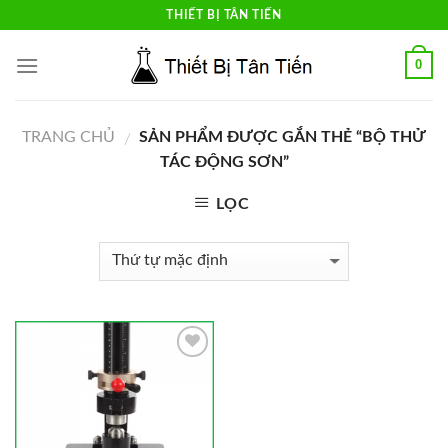
Skip
THIẾT BỊ TÂN TIẾN
to
content
0
TRANG CHỦ
SẢN PHẨM ĐƯỢC GẮN THẺ “BỘ THỬ
/
TÁC ĐỘNG SƠN”
LỌC
Add to
Wishlist