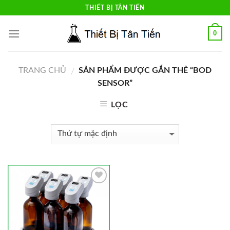
Skip
THIẾT BỊ TÂN TIẾN
to
content
0
TRANG CHỦ
SẢN PHẨM ĐƯỢC GẮN THẺ “BOD
/
SENSOR”
LỌC
Add to
Wishlist