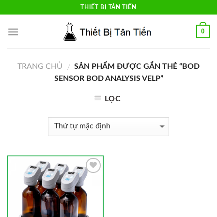
Skip
THIẾT BỊ TÂN TIẾN
to
content
0
TRANG CHỦ
SẢN PHẨM ĐƯỢC GẮN THẺ “BOD
/
SENSOR BOD ANALYSIS VELP”
LỌC
Add to
Wishlist