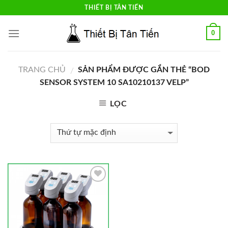
Skip
THIẾT BỊ TÂN TIẾN
to
content
0
TRANG CHỦ
SẢN PHẨM ĐƯỢC GẮN THẺ “BOD
/
SENSOR SYSTEM 10 SA10210137 VELP”
LỌC
Add to
Wishlist