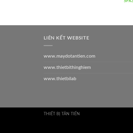
SPX3
LIÊN KẾT WEBSITE
www.maydotantien.com
www.thietbithinghiem
www.thietbilab
THIẾT BỊ TÂN TIẾN