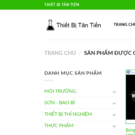
Skip
THIẾT BỊ TÂN TIẾN
to
content
TRANG CH
TRANG CHỦ
SẢN PHẨM ĐƯỢC G
/
DANH MỤC SẢN PHẨM
MÔI TRƯỜNG
SƠN - BAO BÌ
THIẾT BỊ THÍ NGHIỆM
THỰC PHẨM
Bóng