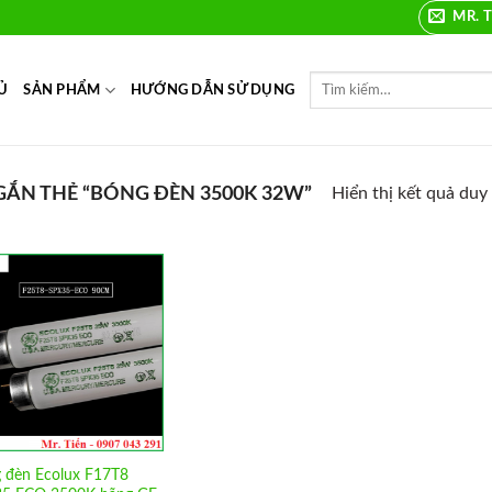
MR. T
Ủ
SẢN PHẨM
HƯỚNG DẪN SỬ DỤNG
ẮN THẺ “BÓNG ĐÈN 3500K 32W”
Hiển thị kết quả duy
Add to
Wishlist
 đèn Ecolux F17T8