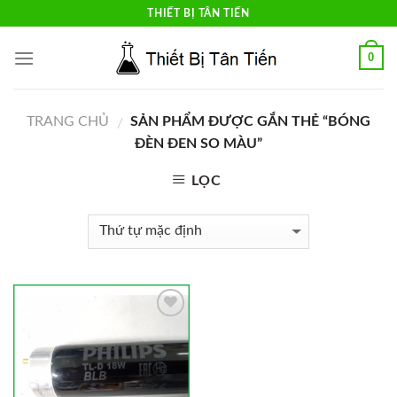
Skip
THIẾT BỊ TÂN TIẾN
to
content
0
TRANG CHỦ
SẢN PHẨM ĐƯỢC GẮN THẺ “BÓNG
/
ĐÈN ĐEN SO MÀU”
LỌC
Add to
Wishlist