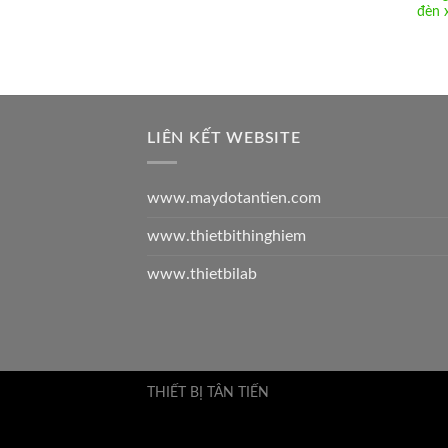
đèn 
LIÊN KẾT WEBSITE
www.maydotantien.com
www.thietbithinghiem
www.thietbilab
THIẾT BỊ TÂN TIẾN