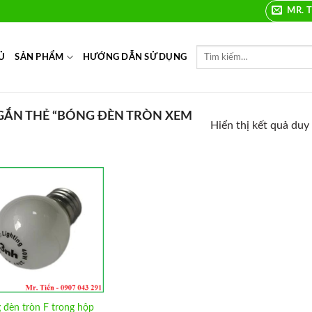
MR. T
Ủ
SẢN PHẨM
HƯỚNG DẪN SỬ DỤNG
ẮN THẺ “BÓNG ĐÈN TRÒN XEM
Hiển thị kết quả duy
Add to
Wishlist
 đèn tròn F trong hộp