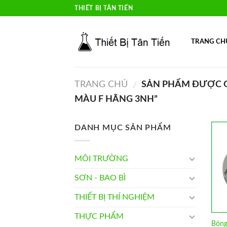
Skip
THIẾT BỊ TÂN TIẾN
to
content
TRANG CH
TRANG CHỦ
SẢN PHẨM ĐƯỢC G
/
MÀU F HÃNG 3NH”
DANH MỤC SẢN PHẨM
MÔI TRƯỜNG
SƠN - BAO BÌ
THIẾT BỊ THÍ NGHIỆM
THỰC PHẨM
Bóng