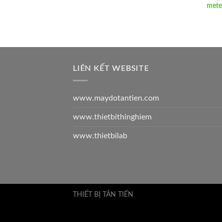
mete
LIÊN KẾT WEBSITE
www.maydotantien.com
www.thietbithinghiem
www.thietbilab
THIẾT BỊ TÂN TIẾN