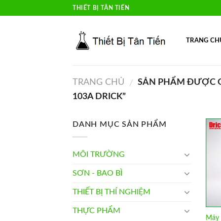
Skip
THIẾT BỊ TÂN TIẾN
to
content
TRANG CH
TRANG CHỦ
SẢN PHẨM ĐƯỢC G
/
103A DRICK”
DANH MỤC SẢN PHẨM
MÔI TRƯỜNG
SƠN - BAO BÌ
THIẾT BỊ THÍ NGHIỆM
THỰC PHẨM
Máy 