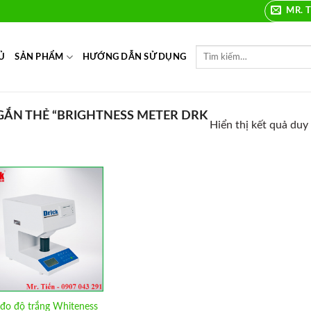
MR. T
Ủ
SẢN PHẨM
HƯỚNG DẪN SỬ DỤNG
ẮN THẺ “BRIGHTNESS METER DRK
Hiển thị kết quả duy
Add to
Wishlist
đo độ trắng Whiteness