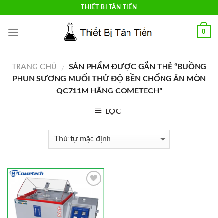
Skip
THIẾT BỊ TÂN TIẾN
to
content
0
TRANG CHỦ
SẢN PHẨM ĐƯỢC GẮN THẺ “BUỒNG
/
PHUN SƯƠNG MUỐI THỬ ĐỘ BỀN CHỐNG ĂN MÒN
QC711M HÃNG COMETECH”
LỌC
Add to
Wishlist