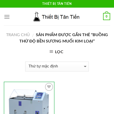
Skip
THIẾT BỊ TÂN TIẾN
to
content
0
TRANG CHỦ
SẢN PHẨM ĐƯỢC GẮN THẺ “BUỒNG
/
THỬ ĐỘ BỀN SƯƠNG MUỐI KIM LOẠI”
LỌC
Add to
Wishlist