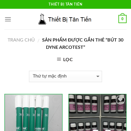
Skip
THIẾT BỊ TÂN TIẾN
to
content
0
TRANG CHỦ
SẢN PHẨM ĐƯỢC GẮN THẺ “BÚT 30
/
DYNE ARCOTEST”
LỌC
Add to
Add to
Wishlist
Wishlist