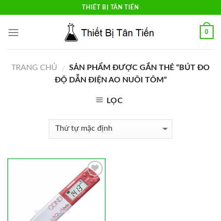
Skip
THIẾT BỊ TÂN TIẾN
to
content
0
TRANG CHỦ
SẢN PHẨM ĐƯỢC GẮN THẺ “BÚT ĐO
/
ĐỘ DẪN ĐIỆN AO NUÔI TÔM”
LỌC
Add to
Wishlist