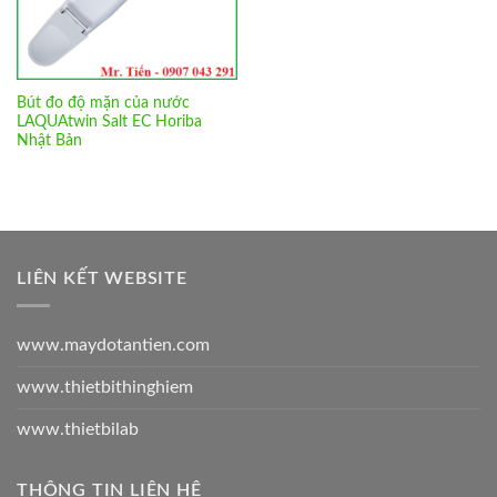
Bút đo độ mặn của nước
LAQUAtwin Salt EC Horiba
Nhật Bản
LIÊN KẾT WEBSITE
www.maydotantien.com
www.thietbithinghiem
www.thietbilab
THÔNG TIN LIÊN HỆ