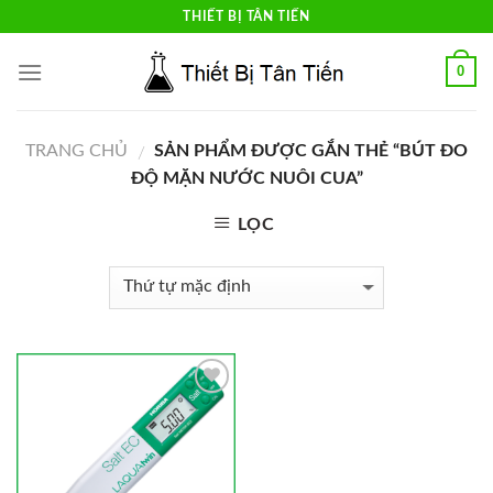
Skip
THIẾT BỊ TÂN TIẾN
to
content
0
TRANG CHỦ
SẢN PHẨM ĐƯỢC GẮN THẺ “BÚT ĐO
/
ĐỘ MẶN NƯỚC NUÔI CUA”
LỌC
Add to
Wishlist