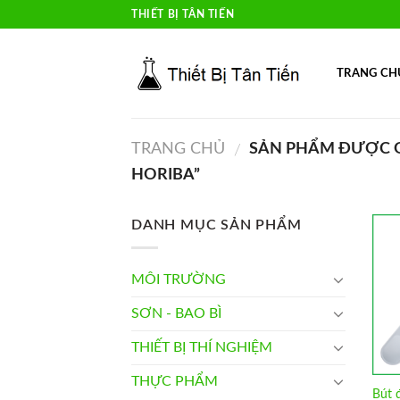
Skip
THIẾT BỊ TÂN TIẾN
to
content
TRANG CH
TRANG CHỦ
SẢN PHẨM ĐƯỢC GẮ
/
HORIBA”
DANH MỤC SẢN PHẨM
MÔI TRƯỜNG
SƠN - BAO BÌ
THIẾT BỊ THÍ NGHIỆM
THỰC PHẨM
Bút 