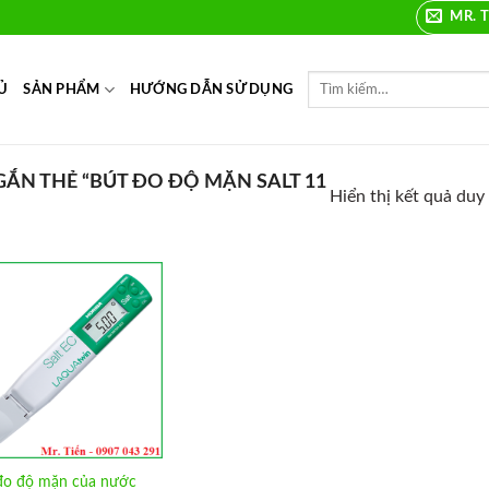
MR. T
Ủ
SẢN PHẨM
HƯỚNG DẪN SỬ DỤNG
N THẺ “BÚT ĐO ĐỘ MẶN SALT 11
Hiển thị kết quả duy
Add to
Wishlist
đo độ mặn của nước