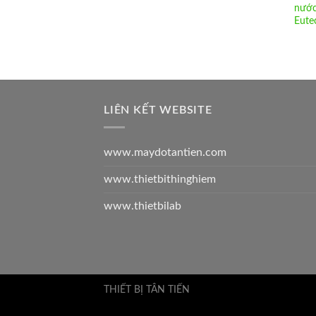
nước
Eute
LIÊN KẾT WEBSITE
www.maydotantien.com
www.thietbithinghiem
www.thietbilab
THIẾT BỊ TÂN TIẾN