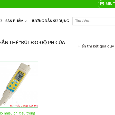
MR. T
Ủ
SẢN PHẨM
HƯỚNG DẪN SỬ DỤNG
ẮN THẺ “BÚT ĐO ĐỘ PH CỦA
Hiển thị kết quả duy
Add to
Wishlist
o nhiều chỉ tiêu trong