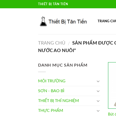
Skip
THIẾT BỊ TÂN TIẾN
to
content
TRANG CH
TRANG CHỦ
SẢN PHẨM ĐƯỢC G
/
NƯỚC AO NUÔI”
DANH MỤC SẢN PHẨM
MÔI TRƯỜNG
SƠN - BAO BÌ
THIẾT BỊ THÍ NGHIỆM
THỰC PHẨM
Bút đ