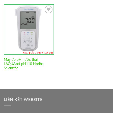
Add to
Wishlist
Máy đo pH nước thải
LAQUAact pH110 Horiba
Scientific
LIÊN KẾT WEBSITE