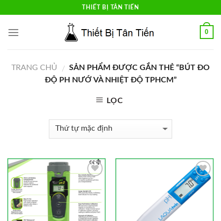
Skip
THIẾT BỊ TÂN TIẾN
to
content
0
TRANG CHỦ
SẢN PHẨM ĐƯỢC GẮN THẺ “BÚT ĐO
/
ĐỘ PH NƯỚ VÀ NHIỆT ĐỘ TPHCM”
LỌC
Add to
Add to
Wishlist
Wishlist