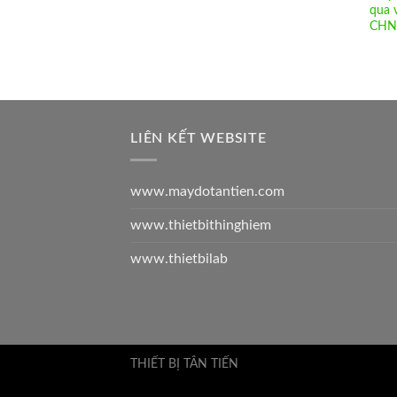
qua 
CHN
LIÊN KẾT WEBSITE
www.maydotantien.com
www.thietbithinghiem
www.thietbilab
THIẾT BỊ TÂN TIẾN