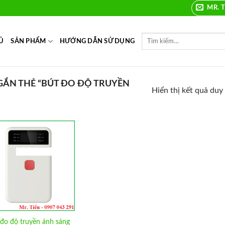
MR. T
Ủ
SẢN PHẨM
HƯỚNG DẪN SỬ DỤNG
ẮN THẺ “BÚT ĐO ĐỘ TRUYỀN
Hiển thị kết quả duy
Add to
Wishlist
đo độ truyền ánh sáng