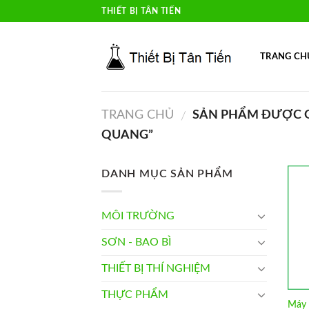
Skip
THIẾT BỊ TÂN TIẾN
to
content
TRANG CH
TRANG CHỦ
SẢN PHẨM ĐƯỢC G
/
QUANG”
DANH MỤC SẢN PHẨM
MÔI TRƯỜNG
SƠN - BAO BÌ
THIẾT BỊ THÍ NGHIỆM
THỰC PHẨM
Máy 