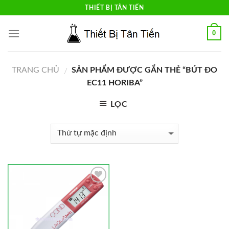
Skip
THIẾT BỊ TÂN TIẾN
to
content
0
TRANG CHỦ
SẢN PHẨM ĐƯỢC GẮN THẺ “BÚT ĐO
/
EC11 HORIBA”
LỌC
Add to
Wishlist