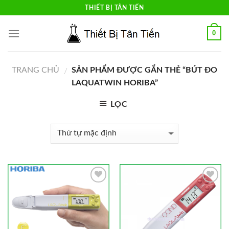
Skip
THIẾT BỊ TÂN TIẾN
to
content
0
TRANG CHỦ
SẢN PHẨM ĐƯỢC GẮN THẺ “BÚT ĐO
/
LAQUATWIN HORIBA”
LỌC
Add to
Add to
Wishlist
Wishlist