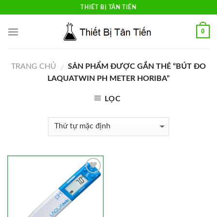
Skip
THIẾT BỊ TÂN TIẾN
to
content
0
TRANG CHỦ
SẢN PHẨM ĐƯỢC GẮN THẺ “BÚT ĐO
/
LAQUATWIN PH METER HORIBA”
LỌC
Add to
Wishlist