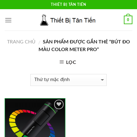
Skip
THIẾT BỊ TÂN TIẾN
to
content
0
TRANG CHỦ
SẢN PHẨM ĐƯỢC GẮN THẺ “BÚT ĐO
/
MÀU COLOR METER PRO”
LỌC
Add to
Wishlist