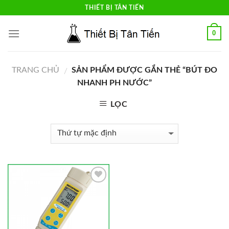
Skip
THIẾT BỊ TÂN TIẾN
to
content
0
TRANG CHỦ
SẢN PHẨM ĐƯỢC GẮN THẺ “BÚT ĐO
/
NHANH PH NƯỚC”
LỌC
Add to
Wishlist