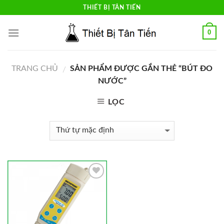
Skip
THIẾT BỊ TÂN TIẾN
to
content
0
TRANG CHỦ
SẢN PHẨM ĐƯỢC GẮN THẺ “BÚT ĐO
/
NƯỚC”
LỌC
Add to
Wishlist