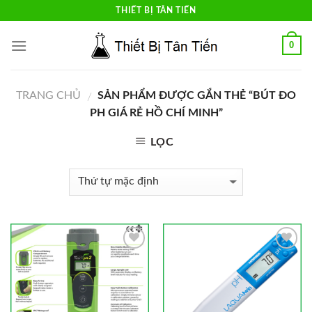
Skip
THIẾT BỊ TÂN TIẾN
to
content
0
TRANG CHỦ
SẢN PHẨM ĐƯỢC GẮN THẺ “BÚT ĐO
/
PH GIÁ RẺ HỒ CHÍ MINH”
LỌC
Add to
Add to
Wishlist
Wishlist