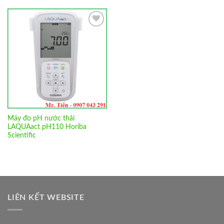
Add to
Wishlist
Máy đo pH nước thải
LAQUAact pH110 Horiba
Scientific
LIÊN KẾT WEBSITE