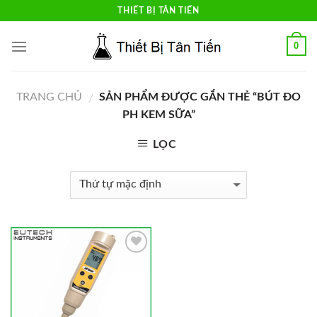
Skip
THIẾT BỊ TÂN TIẾN
to
content
0
TRANG CHỦ
SẢN PHẨM ĐƯỢC GẮN THẺ “BÚT ĐO
/
PH KEM SỮA”
LỌC
Add to
Wishlist