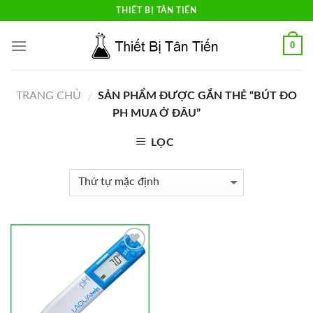
Skip
THIẾT BỊ TÂN TIẾN
to
content
0
TRANG CHỦ
SẢN PHẨM ĐƯỢC GẮN THẺ “BÚT ĐO
/
PH MUA Ở ĐÂU”
LỌC
Add to
Wishlist