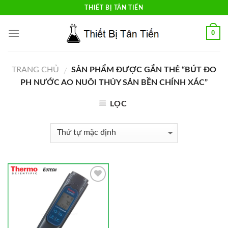
Skip
THIẾT BỊ TÂN TIẾN
to
content
0
TRANG CHỦ
SẢN PHẨM ĐƯỢC GẮN THẺ “BÚT ĐO
/
PH NƯỚC AO NUÔI THỦY SẢN BỀN CHÍNH XÁC”
LỌC
Add to
Wishlist