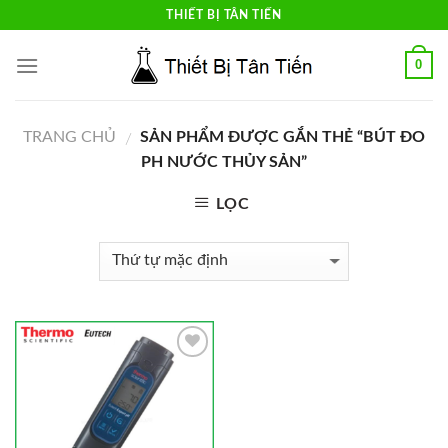
Skip
THIẾT BỊ TÂN TIẾN
to
content
0
TRANG CHỦ
SẢN PHẨM ĐƯỢC GẮN THẺ “BÚT ĐO
/
PH NƯỚC THỦY SẢN”
LỌC
Add to
Wishlist