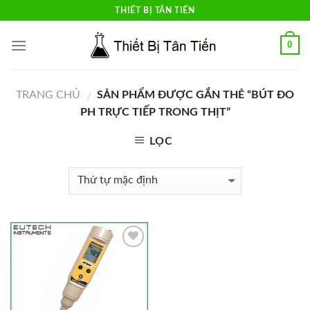
Skip
THIẾT BỊ TÂN TIẾN
to
content
0
TRANG CHỦ
SẢN PHẨM ĐƯỢC GẮN THẺ “BÚT ĐO
/
PH TRỰC TIẾP TRONG THỊT”
LỌC
Add to
Wishlist