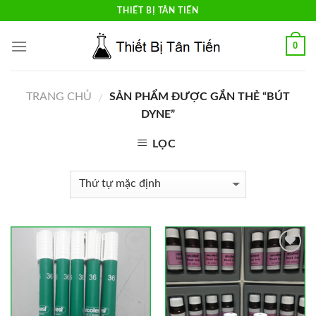
Skip
THIẾT BỊ TÂN TIẾN
to
content
0
TRANG CHỦ
SẢN PHẨM ĐƯỢC GẮN THẺ “BÚT
/
DYNE”
LỌC
Add to
Add to
Wishlist
Wishlist