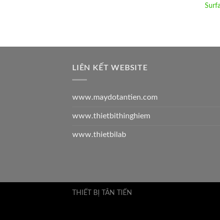
Surf
LIÊN KẾT WEBSITE
www.maydotantien.com
www.thietbithinghiem
www.thietbilab
THIẾT BỊ TÂN TIẾN