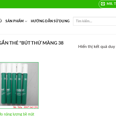
MR. T
Ủ
SẢN PHẨM
HƯỚNG DẪN SỬ DỤNG
ẮN THẺ “BÚT THỬ MÀNG 38
Hiển thị kết quả duy
Add to
Wishlist
đo năng lượng bề mặt