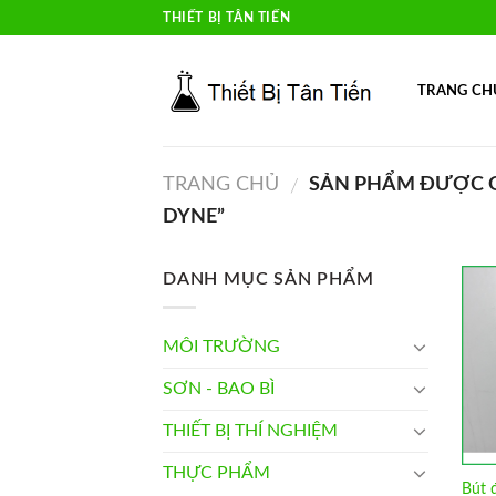
Skip
THIẾT BỊ TÂN TIẾN
to
content
TRANG CH
TRANG CHỦ
SẢN PHẨM ĐƯỢC G
/
DYNE”
DANH MỤC SẢN PHẨM
MÔI TRƯỜNG
SƠN - BAO BÌ
THIẾT BỊ THÍ NGHIỆM
THỰC PHẨM
Bút 