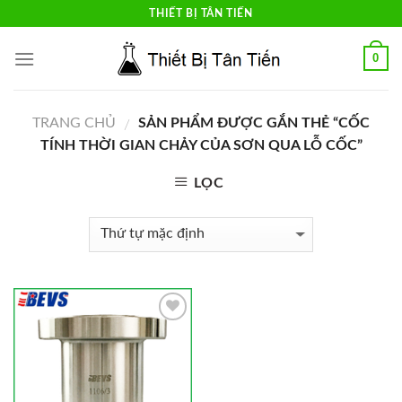
Skip
THIẾT BỊ TÂN TIẾN
to
content
0
TRANG CHỦ
SẢN PHẨM ĐƯỢC GẮN THẺ “CỐC
/
TÍNH THỜI GIAN CHẢY CỦA SƠN QUA LỖ CỐC”
LỌC
Add to
Wishlist