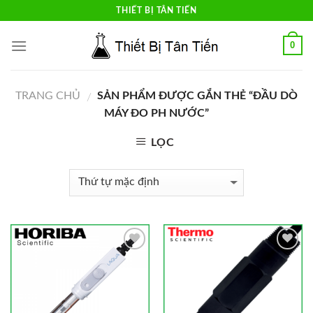
Skip
THIẾT BỊ TÂN TIẾN
to
content
0
TRANG CHỦ
SẢN PHẨM ĐƯỢC GẮN THẺ “ĐẦU DÒ
/
MÁY ĐO PH NƯỚC”
LỌC
Add to
Add to
Wishlist
Wishlist