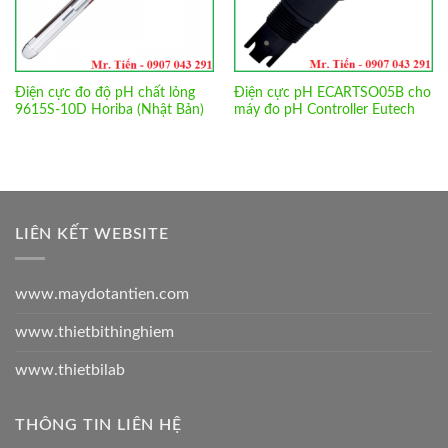
Điện cực đo độ pH chất lỏng
Điện cực pH ECARTSO05B cho
9615S-10D Horiba (Nhật Bản)
máy đo pH Controller Eutech
LIÊN KẾT WEBSITE
www.maydotantien.com
www.thietbithinghiem
www.thietbilab
THÔNG TIN LIÊN HỆ