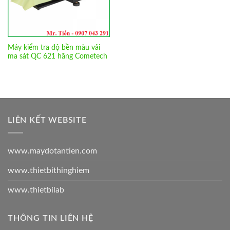
Máy kiểm tra độ bền màu vải
ma sát QC 621 hãng Cometech
LIÊN KẾT WEBSITE
www.maydotantien.com
www.thietbithinghiem
www.thietbilab
THÔNG TIN LIÊN HỆ