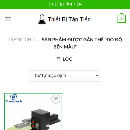
Skip
THIẾT BỊ TÂN TIẾN
to
content
0
TRANG CHỦ
SẢN PHẨM ĐƯỢC GẮN THẺ “ĐO ĐỘ
/
BỀN MÀU”
LỌC
Add to
Wishlist