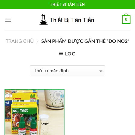
Skip
THIẾT BỊ TÂN TIẾN
to
content
0
TRANG CHỦ
SẢN PHẨM ĐƯỢC GẮN THẺ “ĐO NO2”
/
LỌC
Add to
Wishlist