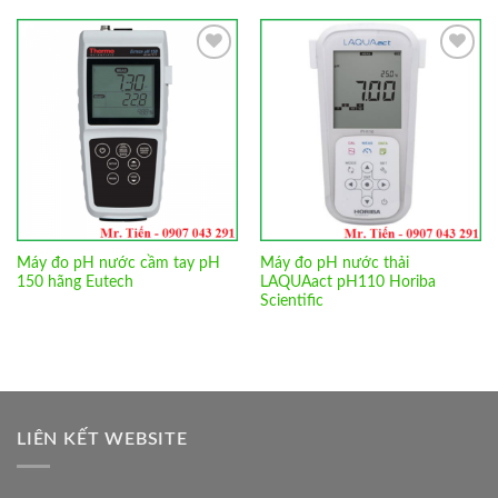
Add to
Add to
Wishlist
Wishlist
Máy đo pH nước cầm tay pH
Máy đo pH nước thải
150 hãng Eutech
LAQUAact pH110 Horiba
Scientific
LIÊN KẾT WEBSITE