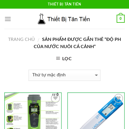
Skip
THIẾT BỊ TÂN TIẾN
to
content
0
TRANG CHỦ
SẢN PHẨM ĐƯỢC GẮN THẺ “ĐỘ PH
/
CỦA NƯỚC NUÔI CÁ CẢNH”
LỌC
Add to
Add to
Wishlist
Wishlist