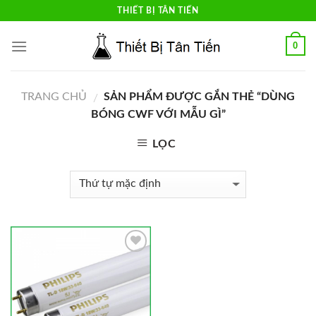
Skip
THIẾT BỊ TÂN TIẾN
to
content
0
TRANG CHỦ
SẢN PHẨM ĐƯỢC GẮN THẺ “DÙNG
/
BÓNG CWF VỚI MẪU GÌ”
LỌC
Add to
Wishlist