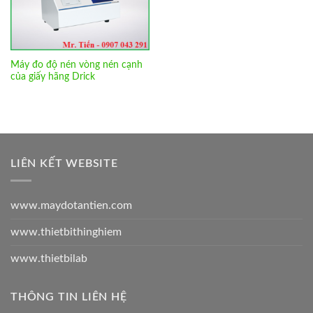
Máy đo độ nén vòng nén cạnh
của giấy hãng Drick
LIÊN KẾT WEBSITE
www.maydotantien.com
www.thietbithinghiem
www.thietbilab
THÔNG TIN LIÊN HỆ