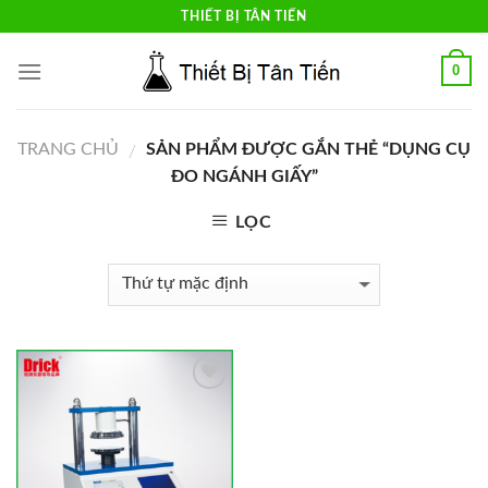
Skip
THIẾT BỊ TÂN TIẾN
to
content
0
TRANG CHỦ
SẢN PHẨM ĐƯỢC GẮN THẺ “DỤNG CỤ
/
ĐO NGÁNH GIẤY”
LỌC
Add to
Wishlist