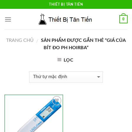
Skip
THIẾT BỊ TÂN TIẾN
to
content
0
TRANG CHỦ
SẢN PHẨM ĐƯỢC GẮN THẺ “GIÁ CỦA
/
BÍT ĐO PH HOIRBA”
LỌC
Add to
Wishlist