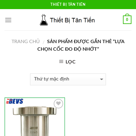
Skip
THIẾT BỊ TÂN TIẾN
to
content
0
TRANG CHỦ
SẢN PHẨM ĐƯỢC GẮN THẺ “LỰA
/
CHỌN CỐC ĐO ĐỘ NHỚT”
LỌC
Add to
Wishlist