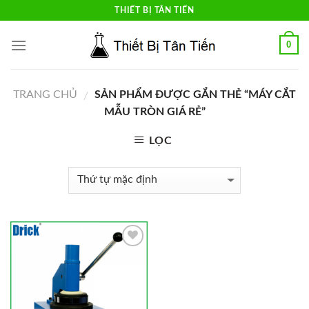
Skip
THIẾT BỊ TÂN TIẾN
to
content
0
TRANG CHỦ
SẢN PHẨM ĐƯỢC GẮN THẺ “MÁY CẮT
/
MẪU TRÒN GIÁ RẺ”
LỌC
Add to
Wishlist