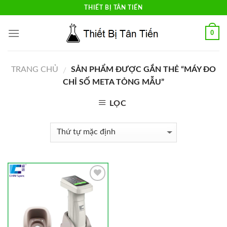
Skip
THIẾT BỊ TÂN TIẾN
to
content
0
TRANG CHỦ
SẢN PHẨM ĐƯỢC GẮN THẺ “MÁY ĐO
/
CHỈ SỐ META TỎNG MẪU”
LỌC
Add to
Wishlist