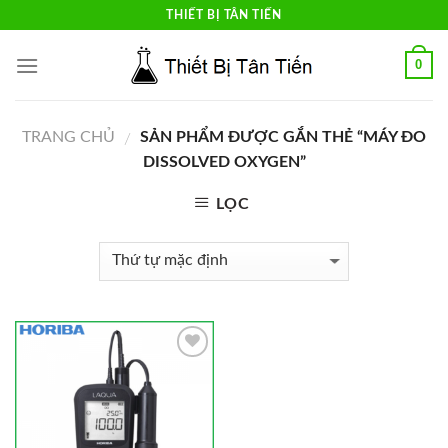
Skip
THIẾT BỊ TÂN TIẾN
to
content
0
TRANG CHỦ
SẢN PHẨM ĐƯỢC GẮN THẺ “MÁY ĐO
/
DISSOLVED OXYGEN”
LỌC
Add to
Wishlist