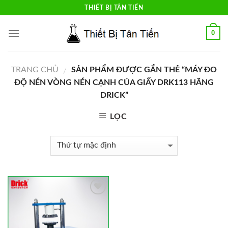
Skip
THIẾT BỊ TÂN TIẾN
to
content
0
TRANG CHỦ
SẢN PHẨM ĐƯỢC GẮN THẺ “MÁY ĐO
/
ĐỘ NÉN VÒNG NÉN CẠNH CỦA GIẤY DRK113 HÃNG
DRICK”
LỌC
Add to
Wishlist