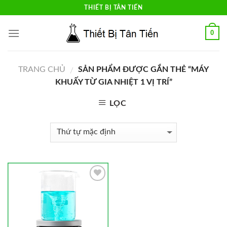
Skip
THIẾT BỊ TÂN TIẾN
to
content
0
TRANG CHỦ
SẢN PHẨM ĐƯỢC GẮN THẺ “MÁY
/
KHUẤY TỪ GIA NHIỆT 1 VỊ TRÍ”
LỌC
Add to
Wishlist