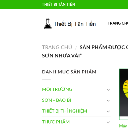
Skip
THIẾT BỊ TÂN TIẾN
to
content
TRANG CH
TRANG CHỦ
SẢN PHẨM ĐƯỢC G
/
SƠN NHỰA VẢI”
DANH MỤC SẢN PHẨM
MÔI TRƯỜNG
SƠN - BAO BÌ
THIẾT BỊ THÍ NGHIỆM
THỰC PHẨM
Máy 