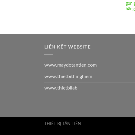
gọn 
hãn
LIÊN KẾT WEBSITE
www.maydotantien.com
www.thietbithinghiem
www.thietbilab
THIẾT BỊ TÂN TIẾN