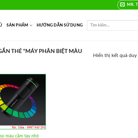
MR. T
Ủ
SẢN PHẨM
HƯỚNG DẪN SỬ DỤNG
ẮN THẺ “MÁY PHÂN BIỆT MÀU
Hiển thị kết quả duy
Add to
Wishlist
so màu cầm tay nhỏ