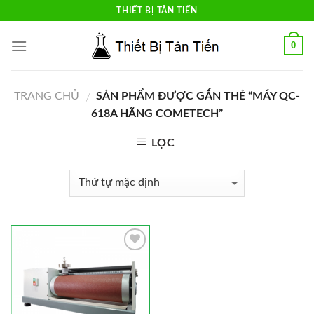
Skip
THIẾT BỊ TÂN TIẾN
to
content
0
TRANG CHỦ
SẢN PHẨM ĐƯỢC GẮN THẺ “MÁY QC-
/
618A HÃNG COMETECH”
LỌC
Add to
Wishlist