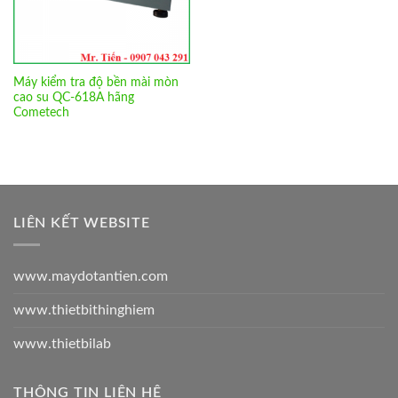
Máy kiểm tra độ bền mài mòn
cao su QC-618A hãng
Cometech
LIÊN KẾT WEBSITE
www.maydotantien.com
www.thietbithinghiem
www.thietbilab
THÔNG TIN LIÊN HỆ